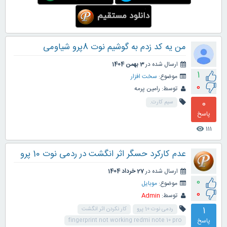
من یه کد زدم به گوشیم نوت 8پرو شیاومی
ارسال شده در
3 بهمن 1404
1
موضوع:
سخت افزار
0
توسط:
رامین پرمه
0
سیم کارت.
پاسخ
111
visibility
عدم کارکرد حسگر اثر انگشت در ردمی نوت 10 پرو
ارسال شده در
27 خرداد 1404
0
موضوع:
موبایل
0
توسط:
Admin
1
ردمی نوت 10 پرو
کار نکردن اثر انگشت
پاسخ
fingerprint not working redmi note 10 pro