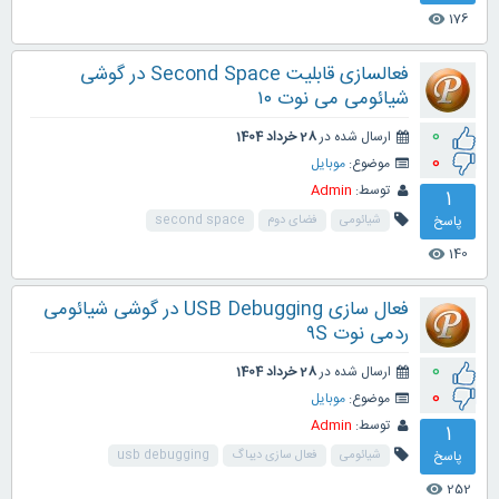
176
visibility
فعالسازی قابلیت Second Space در گوشی
شیائومی می نوت ۱۰
0
ارسال شده در
28 خرداد 1404
0
موضوع:
موبایل
توسط:
Admin
1
پاسخ
شیائومی
فضای دوم
second space
140
visibility
فعال سازی USB Debugging در گوشی شیائومی
ردمی نوت ۹S
0
ارسال شده در
28 خرداد 1404
0
موضوع:
موبایل
توسط:
Admin
1
پاسخ
شیائومی
فعال سازی دیباگ
usb debugging
252
visibility