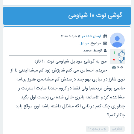
گوشی نوت 10 شیاومی
ارسال شده در
14 خرداد 1400
موضوع:
موبایل
توسط:
محمد
1
0
من یه گوشی موبایل شیاومی نوت 10 تازه
404
visibility
خریدم.احساس می کنم شارژش زود کم میشه!یعنی تا از
توی شارژ در میاری یهو چند درصدش کم میشه.من هنوز برنامه
خاصی روش نریختم! ولی فقط در کروم چندتا سایت اینترنت را
مشاهده کردم 12ساعته باتری خالی شده بی زحمت اول بگید
چطوری چک کنم در ثانی اگه مشکل داشته باشه اون موقع باید
چکار کنم؟
شیاومی
نوت ویندوز 10