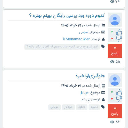
78
visibility
کدوم دوره ورد پرسی رایگان ببینم بهتره ؟
ارسال شده در
31 خرداد 1405
0
موضوع:
عمومی
0
توسط:
Mohamad1386📱
0
آموزش ورود پرس کدوم سایت ببینم که کامل رایگان باشه ؟
پاسخ
55
visibility
جلوگیری‌از‌ذخیره
ارسال شده در
31 خرداد 1405
0
موضوع:
موبایل
0
توسط:
بی نام
0
ذخیره
‌دانلود
‌خودکار
‌موبایل
پاسخ
86
visibility