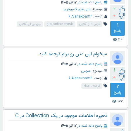
پاسخ داده شده در
17 تیر 1405
0
موضوع:
بازی های کامپیوتری
0
توسط:
Alahakbar114📱
1
کرش gta آنلاین
gta online crash
جی تی ای آنلاین
پاسخ
112
visibility
میخوام این متن رو برام ترجمه کنید
پاسخ داده شده در
17 تیر 1405
1
موضوع:
عمومی
0
توسط:
Alahakbar114📱
2
ترجمه ، جمله
پاسخ
173
visibility
ذخیره اطلاعات موجود در یک Collection در C
پاسخ داده شده در
17 تیر 1405