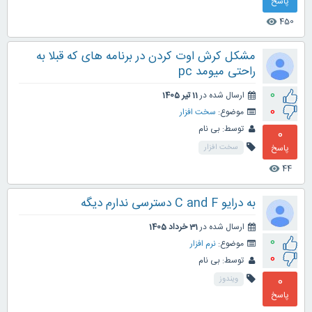
پاسخ
450
visibility
مشکل کرش اوت کردن در برنامه های که قبلا به
راحتی میومد pc
0
ارسال شده در
11 تیر 1405
0
موضوع:
سخت افزار
توسط:
بی نام
0
پاسخ
سخت افزار
44
visibility
به درایو C and F دسترسی ندارم دیگه
ارسال شده در
31 خرداد 1405
0
موضوع:
نرم افزار
0
توسط:
بی نام
0
ویندوز
پاسخ