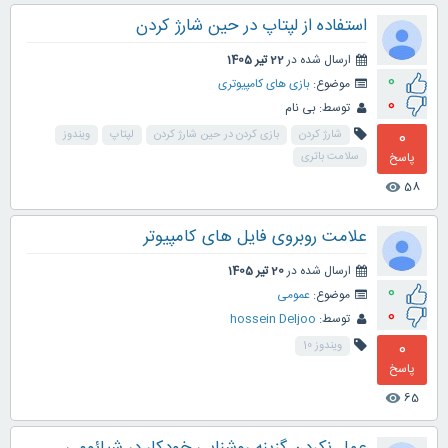
استفاده از لپتاپ در حین شارژ کردن
ارسال شده در
22 تیر 1405
0
موضوع:
بازی های کامپیوتری
0
توسط:
بی نام
0
شارژ کردن
بازی کردن در حین شارژ کردن
لپتاپ
ویندوز
پاسخ
سلامت باتری
58
visibility
علامت روبروی فایل های کامپیوتر
ارسال شده در
20 تیر 1405
0
موضوع:
عمومی
0
توسط:
hossein Deljoo
0
ویندوز 10
پاسخ
65
visibility