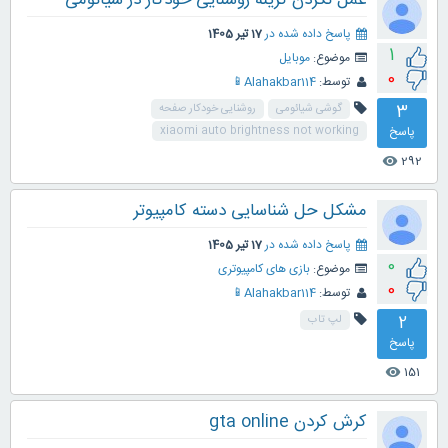
عمل نکردن گزینه روشنایی خودکار در شیائومی
پاسخ داده شده در
17 تیر 1405
1
موضوع:
موبایل
0
توسط:
Alahakbar114📱
3
گوشی شیائومی
روشنایی خودکار صفحه
پاسخ
xiaomi auto brightness not working
292
visibility
مشکل حل شناسایی دسته کامپیوتر
پاسخ داده شده در
17 تیر 1405
0
موضوع:
بازی های کامپیوتری
0
توسط:
Alahakbar114📱
2
لپ تاب
پاسخ
151
visibility
کرش کردن gta online