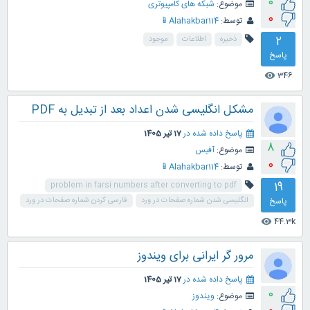
0
موضوع:
شبکه های کامپیوتری
0
توسط:
Alahakbar114📱
2
ذخیره
اطلاعات
موجود
پاسخ
346
visibility
مشکل انگلیسی شدن اعداد بعد از تبدیل به PDF
پاسخ داده شده در
17 تیر 1405
8
موضوع:
آفیس
0
توسط:
Alahakbar114📱
19
problem in farsi numbers after converting to pdf
پاسخ
انگلیسی شدن شماره صفحات در ورد
فارسی کردن شماره صفحات در ورد
44.3k
visibility
مرور گر ایرانی برای ویندوز
پاسخ داده شده در
17 تیر 1405
0
موضوع:
ویندوز