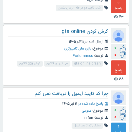
توسط:
مریم
0
پاسخ
شاد. تایید دو مرحله. ارسال نشدن
43
visibility
کرش کردن gta online
ارسال شده در
11 تیر 1405
0
موضوع:
بازی های کامپیوتری
0
توسط:
Forlornness
0
gta online crash
جی تی ای آنلاین
کرش gta آنلاین
پاسخ
68
visibility
چرا کد تایید ایمیل را دریافت نمی کنم
پاسخ داده شده در
11 تیر 1405
0
موضوع:
عمومی
0
توسط:
erfan
1
مشکل کد تایید اینیل