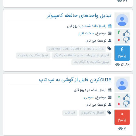
49
visibility
تبدیل واحدهای حافظه کامپیوتر
پاسخ داده شده در
1 روز
قبل
2
موضوع:
سخت افزار
0
توسط:
بی نام
4
convert computer memory units
پاسخ
آموزش تبدیل واحد های حافظه به یکدیگر
تبدیل مگابایت به بایت
تبدیل مگابایت به گیگابایت
16.8k
visibility
cuteکردن فایل از گوشی به لپ تاپ
ارسال شده در
1 روز
قبل
0
موضوع:
عمومی
0
توسط:
بی نام
0
اتصال به کامپیوتر
لپ تاپ
پاسخ
7
visibility