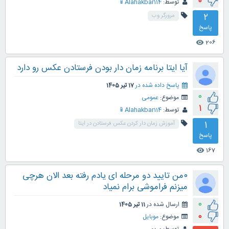
0
توسط:
Alahakbar114📱
2
مرورگر وب
پاسخ
206
visibility
آیا ایتا برنامه زمان دار بودن فرستادن عکس رو دارد
پاسخ داده شده در
17 تیر 1405
0
موضوع:
عمومی
1
توسط:
Alahakbar114📱
1
آموزش زمان دار کردن عکس فرستادن در ایتا
پاسخ
167
visibility
۰من تایید دو مرحله ای یادم رفته بعد الان هرچی
میزنم فراموشی برام نمیاد
0
ارسال شده در
11 تیر 1405
0
موضوع:
موبایل