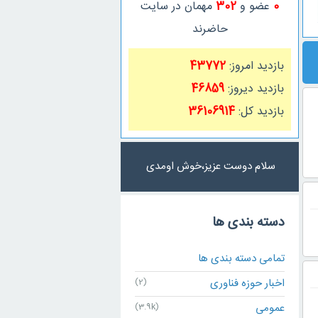
0
عضو و
302
مهمان در سایت
حاضرند
بازدید امروز:
43772
بازدید دیروز:
46859
بازدید کل:
36106914
سلام دوست عزیز،خوش اومدی
دسته بندی ها
تمامی دسته بندی ها
اخبار حوزه فناوری
(2)
عمومی
(3.9k)