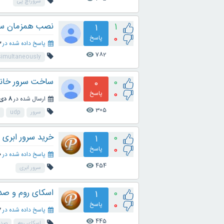
سروراچ پی
نصب همزمان سیسک
1
1
0
پاسخ
پاسخ داده شده در
23
782
visibility
 simultaneously
ساخت سرور خانگی برا
0
0
0
پاسخ
ارسال شده در
8 دی 1400
305
visibility
سرور
udp
خرید سرور ابری 
0
1
0
پاسخ
پاسخ داده شده در
30
454
visibility
سرور ابری
اسکای روم و صد
0
1
0
پاسخ
پاسخ داده شده در
17
445
visibility
اسکای روم
صدا