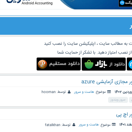
 به مطالب سایت ، اپلیکیشن سایت را نصب کنید
از نصب امتیاز دهید. با تشکر از حمایت شما
 مجازی آزمایشی azure
موضوع:
هاست و سرور
توسط:
hooman
سرور ویندوز
ر اچ پی
موضوع:
هاست و سرور
توسط:
fatalkhan