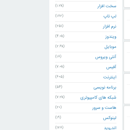
سخت افزار
(1.2k)
لپ تاپ
(182)
نرم افزار
(251)
ویندوز
(4.0k)
موبایل
(2.6k)
آنتی ویروس
(18)
آفیس
(7.0k)
اینترنت
(605)
برنامه نویسی
(54)
شبکه های کامپیوتری
(7.2k)
هاست و سرور
(20)
لینوکس
(19)
اندروید
(178)