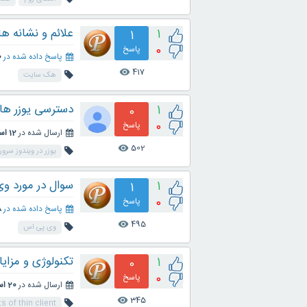
علائم و نشانه
1
1
0
پاسخ
پاسخ داده شده در
10 
417
visibility
هک سایت
دسترسی یوزر های 
1
0
0
پاسخ
ارسال شده در
12 اسفند 1399
502
visibility
یوزر در ویندوز سرور
سوال در مورد وی 
1
1
0
پاسخ
پاسخ داده شده در
28
495
visibility
وی پی اس
تکنولوژی و مزای
1
0
0
پاسخ
ارسال شده در
20 اسفند 1397
345
visibility
 of thin client