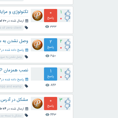
تکنولوژی و مزایا
1
0
0
پاسخ
ارسال شده در
20 اسفند 1397
333
visibility
 of zero client
وصل نشدن به س
2
2
0
پاسخ
پاسخ داده شده در
17 
650
visibility
وصل نشدن به سرور
نصب همزمان XAMPP و WAMP
1
1
0
پاسخ
پاسخ داده شده در
13
846
visibility
xampp and wamp
مشکل در آدرس localhost نرم افزار ampserver
3
0
0
پاسخ
ارسال شده در
26 خرداد 1397
443
visibility
مشکل با نسخه جدی