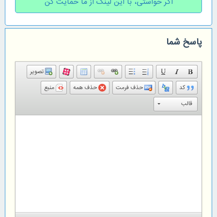
اگر خواستی، با این لینک از ما حمایت کن
پاسخ شما
تصویر
کد
حذف فرمت
حذف همه
منبع
قالب